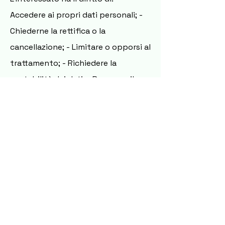
Accedere ai propri dati personali; -
Chiederne la rettifica o la
cancellazione; - Limitare o opporsi al
trattamento; - Richiedere la
portabilità dei dati; - Revocare il
consenso in qualsiasi momento,
senza pregiudicare la liceità del
trattamento basata sul consenso
prestato prima della revoca; -
Proporre reclamo all’Autorità
Garante per la Protezione dei Dati
Personali.Le richieste possono
essere inviate direttamente al
Titolare.