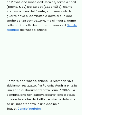
dell'invasione russa dell'Ucraina, prima a nord
(Bucha, Kiev) poi ad est (Zaporižžja), siamo
stati sulla linea del fronte, abbiamo visto la
guerra dove si combatte e dove si subisce
anche senza combattere, ma si muore, come
nelle città: molti dei contenuti sono sul
Canale
Youtube
dell'Associazione
Sempre per l'Associazione La Memoria Viva
abbiamo realizzato, fra Polonia, Austria e Italia,
una serie di documentari fra i quali "70072: la
bambina che non sapeva odiare" che è stata
proposta anche da RaiPlay e che ha dato vita
ad un libro tradotto in una decina di
lingue.
Canale Youtube