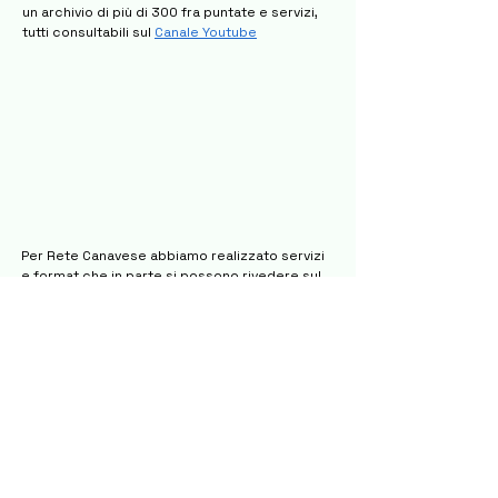
un archivio di più di 300 fra puntate e servizi,
tutti consultabili sul
Canale Youtube
Per Rete Canavese abbiamo realizzato servizi
e format che in parte si possono rivedere sul
Canale Youtube
dedicato, con più di 1.600 fra
video ed edizioni dei Tg